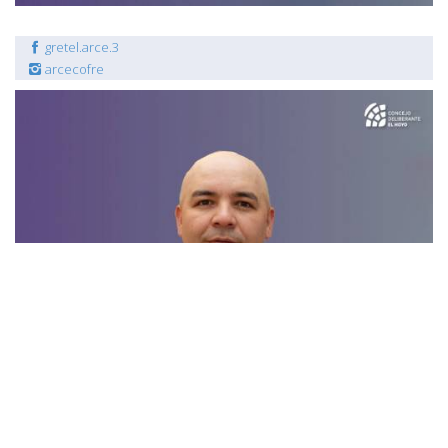
gretel.arce.3
arcecofre