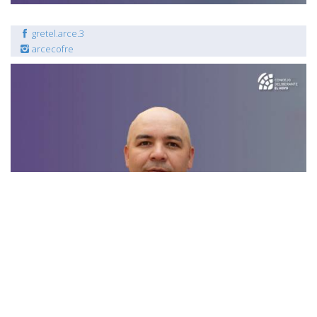
gretel.arce.3
arcecofre