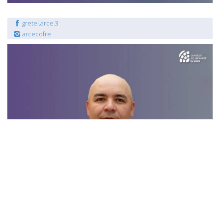
gretel.arce.3
arcecofre