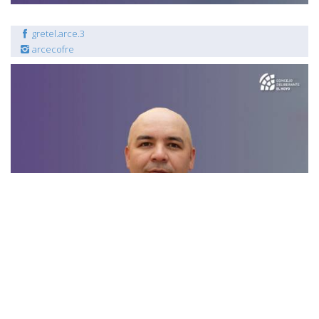
gretel.arce.3
arcecofre